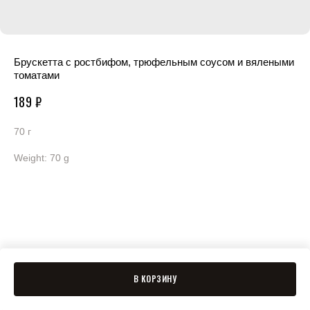
Брускетта с ростбифом, трюфельным соусом и вялеными
томатами
189
₽
70 г
Weight: 70 g
В КОРЗИНУ