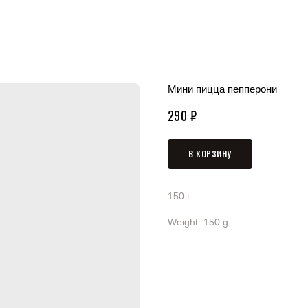
Мини пицца пепперони
290
₽
В КОРЗИНУ
150 г
Weight: 150 g