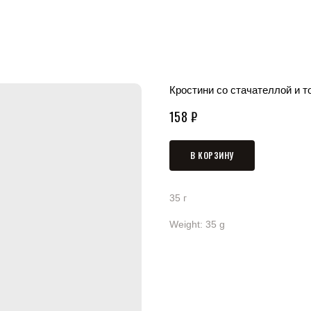
Кростини со стачателлой и 
158
₽
В КОРЗИНУ
35 г
Weight: 35 g