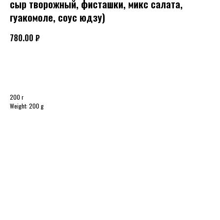
сыр творожный, фисташки, микс салата,
гуакомоле, соус юдзу)
780.00
₽
В КОРЗИНУ
200 г
Weight: 200 g