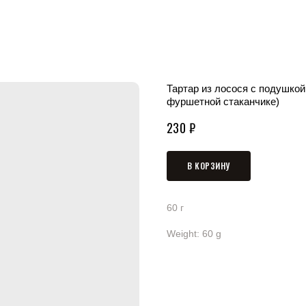
Тартар из лосося с подушкой 
фуршетной стаканчике)
230
₽
В КОРЗИНУ
60 г
Weight: 60 g